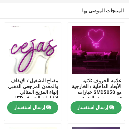
المنتجات الموصى بها
علامة الحروف ثلاثية
مفتاح التشغيل / الإيقاف
الأبعاد الداخلية / الخارجية
والمعدن المرجعي الذهبي
مسكن
مع SMD5050 خيارات
إنهاء المزيج المثالي
تصميم مصدر الضوء
لإشارات الحروف LED
المخصص
ثلاثية الأبعاد القابلة
إرسال استفسار
إرسال استفسار
منتجات
للتخصيص
معلومات عنا