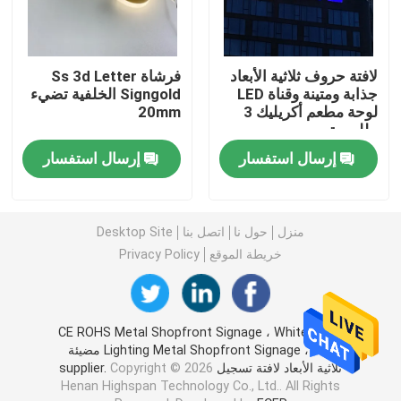
أحرف الاكريليك الصمام
لافتة حروف ثلاثية الأبعاد
فرشاة Ss 3d Letter
جذابة ومتينة وقناة LED
Signgold الخلفية تضيء
علامة النيون المخصصة
لوحة مطعم أكريليك 3
20mm
مللي متر
إرسال استفسار
إرسال استفسار
علامة النيون بقيادة الولايات المتحدة
تسجيل حرف معدني
منزل
حول نا
اتصل بنا
Desktop Site
خريطة الموقع
Privacy Policy
علامة أحرف أكريليك
تسجيل رقم المنزل
الصين CE ROHS Metal Shopfront Signage ، White
Lighting Metal Shopfront Signage ، Led مضيئة
ثلاثية الأبعاد لافتة تسجيل supplier.
Copyright © 2026
علامة واجهة المحل
Henan Highspan Technology Co., Ltd.. All Rights