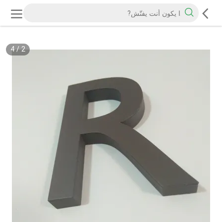
4
/
2