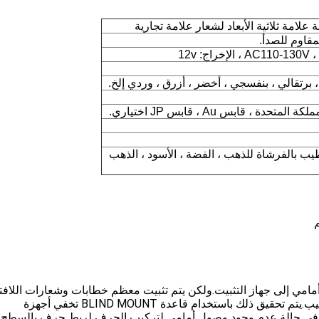
لامة ثلاثية الأبعاد لشعار علامة تجارية
 برتقالي ، بنفسجي ، أخضر ، أزرق ، وردي إلخ.
 ، قابس Au ، قابس JP اختياري.
ب بالفرشاة للذهب ، الفضة ، الأسود ، الذهب
"وصول" أمامي إلى جهاز التثبيت.ولكن يتم تثبيت معظم خطابات وشعارات اللاف
المضيئة الأخرى مع مسافة طفيفة جدًا من سطح التركيب.يتم تحقيق ذلك باستخدام قاعدة BLIND MOUNT تخفي أجهزة
مة في حالة عدم وجود وصول أمامي لتركيب الحرف لربط حرف بالسطح.ع