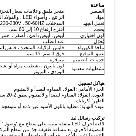
مباعدة
متجر ملفق وعلامات شعار التجزئة ع
العنصر
مواد
الراتنج ، وأضواء LED ، والفولاذ المقاوم للصدأ.
تعمل الجهد
المدخلات AC110-130V ، 220-230V ، 50-60HZ ، الإخراج: 12v
بحجم
أقترح ارتفاع 10 إلى 60 سم.
لون اختياري
أبيض ، أبيض دافئ ، أصفر ، أحمر ،
يُحوّل
عند الطلب
مآخذ الكهرباء
قابس الولايات المتحدة ، قابس المملكة المتحدة
عمق التوقيع
فوق 3 سم -15 سم
خدمات التصميم
متوفرة
لون بانتون ، تشطيب مرآة أو تشطي
تشطيبات معدنية
الوردي ، البرونز
هياكل تسجيل
الجزء الأمامي: الفولاذ المقاوم للصدأ والألمنيوم
العودة: الفولاذ المقاوم للصدأ والألمنيوم بعمق 2-20 سم
الظهر: أكريليك
عودة النهاية: مطلية باللون الأسود غير لامع أو متوهجة.
تركيب رسائل ليد
لافتة أحرف LED ملفقة مثبتة على سطح مع 
التثبيت.التثبيت الأعمى هو أحد المواصفات المستخد