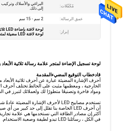
البراغي والأسلاك وتركيب ا
مُكَمِّلات:
إلى ذلك.
عمق الرسالة:
2 سم - 15 سم
لوحة لافتة بإضاءة LED ثلاثية الأبعاد
إبراز:
لوحة لافتة LED مضيئة لمتجر
لوحة تسجيل الإضاءة لمتجر علامة رسالة ثلاثية الأبعاد
قاد
خطاب التوقيع المضيء
المقدمة
الخارجية ، ومعظمها مثبت على الحائط.تختلف أحرف الإش
ومواد فاخرة وتصنيعًا متطورًا لك ولعملائك لتبرز في ا
أكثر.إن مصادر الطاقة التي نستخدمها هي علامة تجارية 
في الكل ، رسائلنا LED تبدو لطيفة وصعبة الاستخدام.