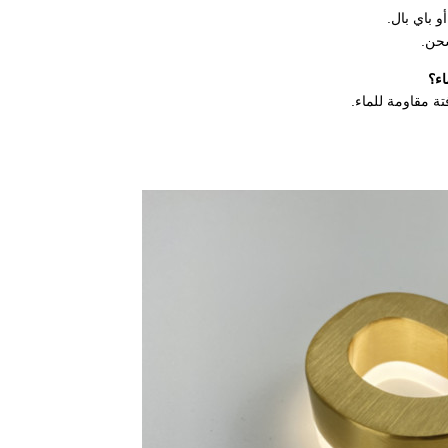
 باي بال.
اء؟
تة مقاومة للماء.