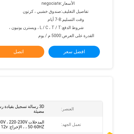
الأسعار:
negociate
تفاصيل التغليف:
صندوق خشبي ، كرتون
وقت التسليم:
7-8 أيام
شروط الدفع:
L / C ، T / T ، ويسترن يونيون ،
القدرة على العرض:
5000 م / يوم
افضل سعر
اتصل
3D رسالة تسجيل بقيادة 
العنصر:
مضيئة
المدخلات ، 220-230V
تعمل الجهد:
، 50-60HZ ، الإخراج: 12v