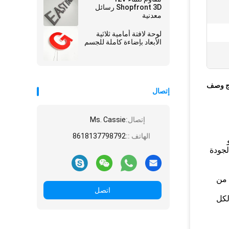
Shopfront 3D رسائل
معدنية
لوحة لافتة أمامية ثلاثية
الأبعاد بإضاءة كاملة للجسم
ج وصف
إتصال
إتصال:
Ms. Cassie
الهاتف ::
8618137798792
و
لجودة
 يمكن أن تتأكد من
اتصل
لكل