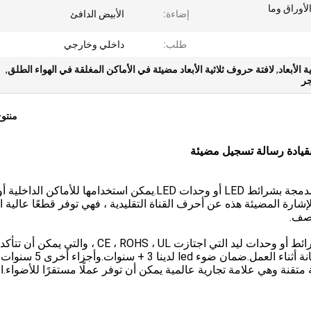
لأوراق وما
إضاءة:
الأبيض الدافئ
طلب:
داخلي وخارجي
,
لافتة حروف ثلاثية الأبعاد مضيئة في الأماكن المغلقة في الهواء الطلق
,
منتو
 بقيادة رسالة تسجيل مضيئة
أحرف الإشارة المضيئة عبارة عن أحرف ثلاثية الأبعاد مدمجة بشرائط LED أو وحدات LED.يمكن استخدامها للأماكن الداخلية أ
ارة المضيئة هذه عن أحرف القناة التقليدية ، فهي توفر قطعًا عالية ا
لصف.
تستخدم مصابيح LED لأحرف الإشارة المضيئة عادةً شرائط أو وحدات ليد التي اجتازت CE ، ROHS ، UL ، والتي
أن أحرف LED الخاصة بنا تقلل إلى حد كبير من أي صيانة أثناء العمل.ضمان ضوء led لدينا 3 + سنوات.وأجزاء أخرى 5 سنوات
متقنة وهي علامة تجارية عالمية يمكن أن توفر عملًا مستقرًا للأضواء.ا