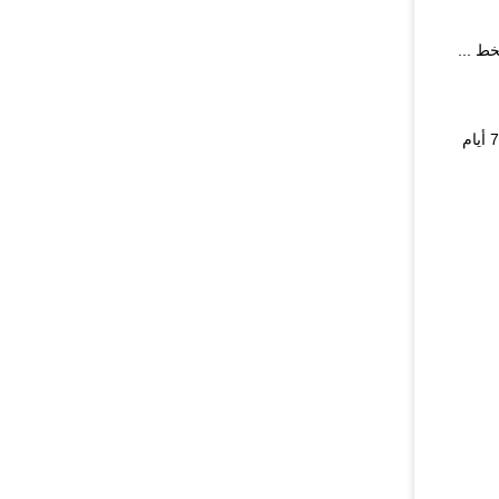
خط ...
عادة نحتاج من 5 إلى 7 أيام لإنتاج مجموعة من العلامات.سيستغرق الشحن الداخلي السريع (DHL / FedEx / UPS / TNT / EMS) من 3 إلى 7 أيام