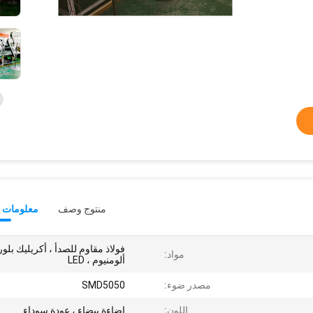
منتوج وصف
معلومات ت
فولاذ مقاوم للصدأ ، أكريليك بلور
مواد:
ألومنيوم ، LED
مصدر ضوء:
SMD5050
اللون:
إضاءة بيضاء ، عودة سوداء