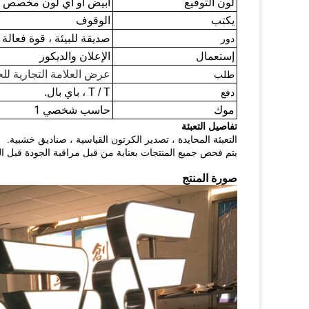
أبيض أو أي لون مخصص
لون التوقيع
الوقوف
يكتب
صديقة للبيئة ، قوة فعالة ،
دور
إستعمال
الإعلان والديكور
عرض العلامة التجارية لل
طلب
T / T ، باي بال.
دفع
موك
حاسب شخصي 1
تفاصيل التعبئة
التعبئة المحايدة ، تصدير الكرتون القياسية ، صناديق خشبية.
يتم فحص جميع المنتجات بعناية من قبل مراقبة الجودة قبل ال
صورة المنتج