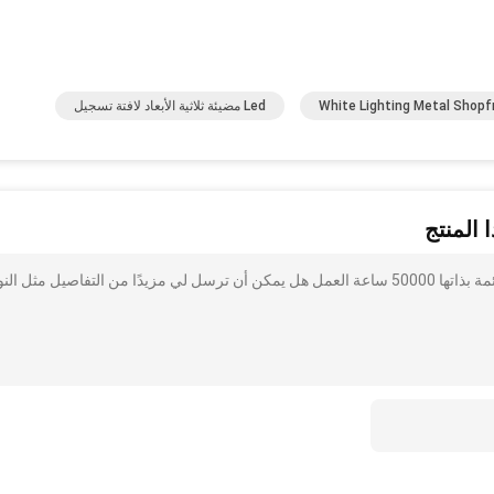
White Lighting Metal Shopf
Led مضيئة ثلاثية الأبعاد لافتة تسجيل
 المنتج
أنا مهتم بذلك SMD5050 بقيادة الاكريليك 3D رسالة تسجيل قائمة بذاتها 50000 ساعة العمل هل يمكن أن ترسل لي مزيدًا من التفاصيل مثل ال