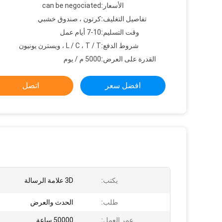
الأسعار:
can be negociated
تفاصيل التغليف:
كرتون ، صندوق خشبي
وقت التسليم:
7-10 أيام عمل
شروط الدفع:
L / C ، T / T ، ويسترن يونيون
القدرة على العرض:
5000 م / يوم
افضل سعر
اتصل
يكتب:
3D علامة الرسالة
طلب:
الحدث والعرض
عمر العمل:
50000 ساعة