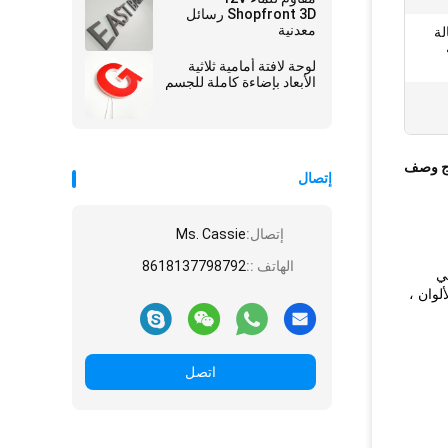
Shopfront 3D رسائل
معدنية
لة
لوحة لافتة أمامية ثلاثية
الأبعاد بإضاءة كاملة للجسم
ج وصف
إتصال
إتصال:
Ms. Cassie
الهاتف ::
8618137798792
، وهي
وان ،
اتصل