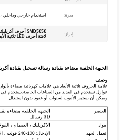
ميزة:
استخدام خارجي وداخلي ، إ
SMD5050 أحرف أكريليك led ثلاثية الأبعاد
إبراز:
لافتة أحرف LED ثلاثية الأبعاد قائمة بذاتها
الجبهة الخلفية مضاءة بقيادة رسالة تسجيل بقيادة أكريليك رسا
وصف
عوازل تستخدم في العديد من الصناعات الخاصة.يستخدم في الغ
ويمكن أن يستمر الأنبوب لسنوات أو عقود بدون استبدال.
الجبهة الخلفية مضاءة بقي
العنصر
3D رسائل
الاكريليك ، الصمام ، الفول
مواد
تعمل الجهد
الإدخال: 100-240 فولت ، الإخراج: 12 فولت