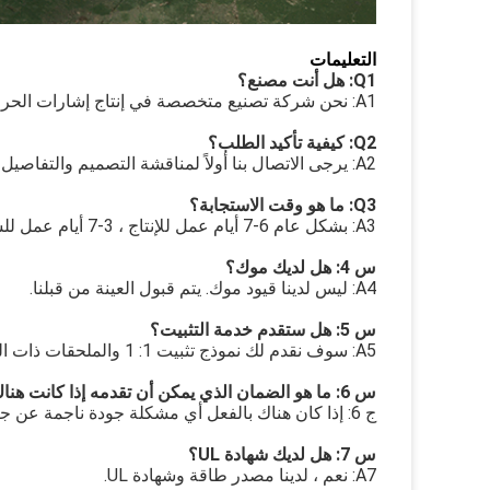
التعليمات
Q1: هل أنت مصنع؟
A1: نحن شركة تصنيع متخصصة في إنتاج إشارات الحروف.يمكننا التحكم في الجودة والسعر بما يرضيك.
Q2: كيفية تأكيد الطلب؟
A2: يرجى الاتصال بنا أولاً لمناقشة التصميم والتفاصيل ، وسنقوم بعمل الحل لك ثم تأكيد الطلب.
Q3: ما هو وقت الاستجابة؟
A3: بشكل عام 6-7 أيام عمل للإنتاج ، 3-7 أيام عمل للشحن (سريع / جوي)
س 4: هل لديك موك؟
A4: ليس لدينا قيود موك. يتم قبول العينة من قبلنا.
س 5: هل ستقدم خدمة التثبيت؟
A5: سوف نقدم لك نموذج تثبيت 1: 1 والملحقات ذات الصلة مثل (البراغي ، الروبوتات والصواميل).
س 6: ما هو الضمان الذي يمكن أن تقدمه إذا كانت هناك أي مشكلة في الجودة؟
ج 6: إذا كان هناك بالفعل أي مشكلة جودة ناجمة عن جانبنا ، فسنقدم حلاً معقولاً مثل استبدال الخدمة وما إلى ذلك.
س 7: هل لديك شهادة UL؟
A7: نعم ، لدينا مصدر طاقة وشهادة UL.