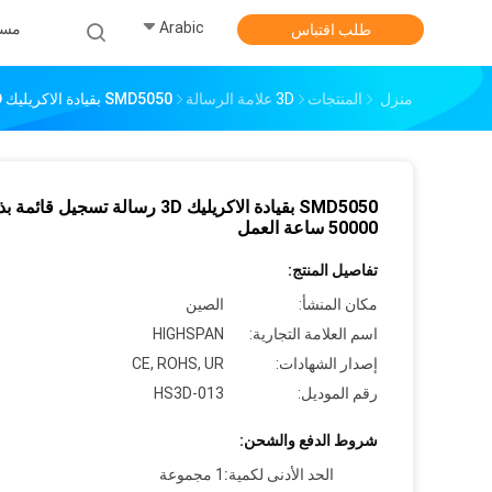
Arabic
مس
طلب اقتباس
منزل
المنتجات
3D علامة الرسالة
SMD5050 بقيادة الاكريليك 3D رسالة تسجيل قائمة بذاتها 50000 ساعة العمل
SMD5050 بقيادة الاكريليك 3D رسالة تسجيل قائمة 
50000 ساعة العمل
تفاصيل المنتج:
مكان المنشأ:
الصين
اسم العلامة التجارية:
HIGHSPAN
إصدار الشهادات:
CE, ROHS, UR
رقم الموديل:
HS3D-013
شروط الدفع والشحن:
الحد الأدنى لكمية:
1 مجموعة