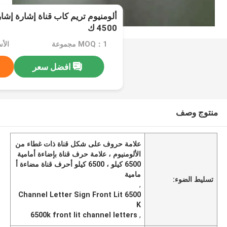
4500 ك
MOQ：1 مجموعة
الأسعا
افضل سعر
منتوج وصف
علامة حروف على شكل قناة ذات غطاء من
الألومنيوم ، علامة حرف قناة بإضاءة أمامية
6500 كيلو ، 6500 كيلو أحرف قناة مضاءة أ
مامية
تسليط الضوء:
,
Channel Letter Sign Front Lit 6500
K
6500k front lit channel letters
,