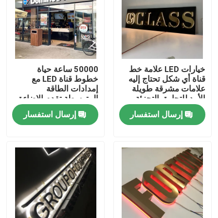
جولة في المعمل
مراقبة الجودة
خيارات LED علامة خط
50000 ساعة حياة
قناة أي شكل تحتاج إليه
خطوط قناة LED مع
علامات مشرقة طويلة
إمدادات الطاقة
اتصل بنا
الأمد للتجارة بالتجزئة
المتوسطة تقدم الإضاءة
والعلامات التجارية
وأداء الإشارات التجارية
إرسال استفسار
إرسال استفسار
للشركات
على المدى الطويل
اطلب اقتباس
3D علامة الرسالة
قناة الرسالة التوقيع
علامة الرسالة الخلفية