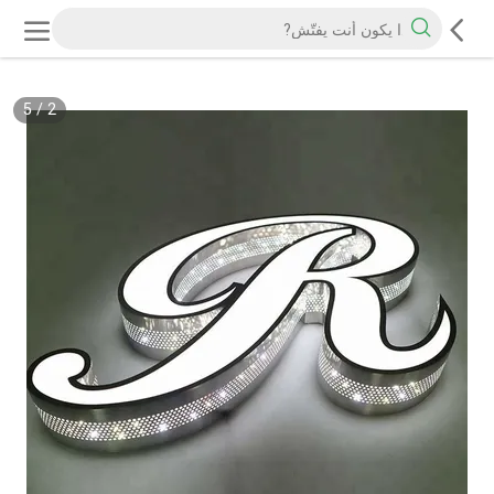
5
/
2