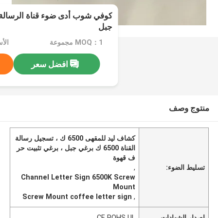
جبل
MOQ：1 مجموعة
الأسعا
افضل سعر
منتوج وصف
كشاف ليد للمقهى 6500 ك ، تسجيل رسالة
القناة 6500 ك برغي جبل ، برغي تثبيت حر
ف قهوة
تسليط الضوء:
,
Channel Letter Sign 6500K Screw
Mount
Screw Mount coffee letter sign
,
إصدار الشهادات
CE ROHS UL