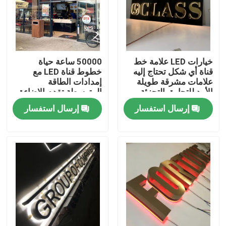
جولة في المعمل
مراقبة الجودة
خيارات LED علامة خط
50000 ساعة حياة
قناة أي شكل تحتاج إليه
خطوط قناة LED مع
علامات مشرقة طويلة
إمدادات الطاقة
الأمد للتجارة بالتجزئة
المتوسطة تقدم الإضاءة
اتصل بنا
والعلامات التجارية
وأداء الإشارات التجارية
إرسال استفسار
إرسال استفسار
للشركات
على المدى الطويل
اطلب اقتباس
3D علامة الرسالة
قناة الرسالة التوقيع
علامة الرسالة الخلفية