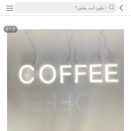
5
/
2