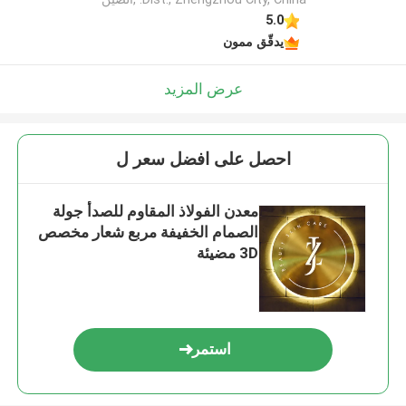
5.0
يدقّق ممون
عرض المزيد
احصل على افضل سعر ل
معدن الفولاذ المقاوم للصدأ جولة
الصمام الخفيفة مربع شعار مخصص
3D مضيئة
استمر