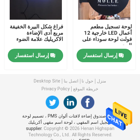
أحرف الاكريليك الصمام
لوحة تسجيل مطعم
فراغ شكل البيرة الخفيفة
أعمال LED خارجية 12
مربع أدى الإضاءة
علامة النيون المخصصة
فولت لوحة سوداء على
الاكريليك علامة الضوء
الوجهين
إرسال استفسار
إرسال استفسار
علامة النيون بقيادة الولايات المتحدة
تسجيل حرف معدني
منزل
حول نا
اتصل بنا
Desktop Site
خريطة الموقع
Privacy Policy
علامة أحرف أكريليك
تسجيل رقم المنزل
الصين صندوق إضاءة لافتات ألوان PMS ، تصميم لوحة
تسجيل اسم المقهى ، لوحة اسم مقهى أكريليك
supplier.
Copyright © 2026 Henan Highspan
علامة واجهة المحل
Technology Co., Ltd.. All Rights Reserved.