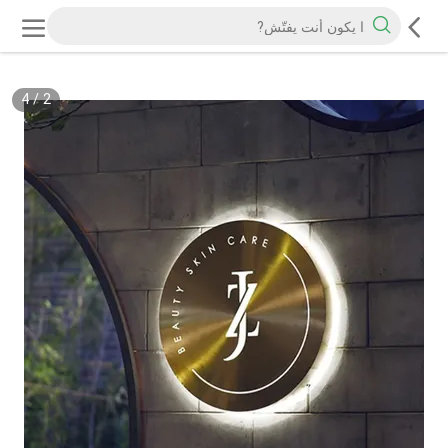
4
/
2