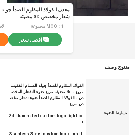
معدن الفولاذ المقاوم للصدأ جولة 
شعار مخصص 3D مضيئة
MOQ：1 مجموعة
الأسعا
افضل سعر
منتوج وصف
الفولاذ المقاوم للصدأ جولة الصمام الخفيفة
مربع ، 3d مضيئة مربع ضوء الشعار المخص
ص ، الفولاذ المقاوم للصدأ ضوء شعار مخص
ص مربع
,
تسليط الضوء:
3d Illuminated custom logo light bo
x
,
Stainless Steel custom logo light b