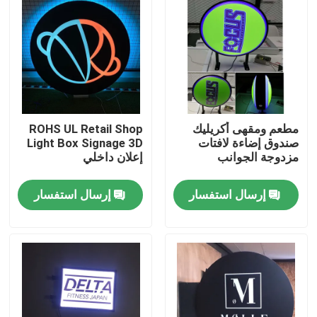
جولة في المعمل
مراقبة الجودة
مطعم ومقهى أكريليك
ROHS UL Retail Shop
اتصل بنا
صندوق إضاءة لافتات
Light Box Signage 3D
مزدوجة الجوانب
إعلان داخلي
اطلب اقتباس
إرسال استفسار
إرسال استفسار
3D علامة الرسالة
قناة الرسالة التوقيع
علامة الرسالة الخلفية