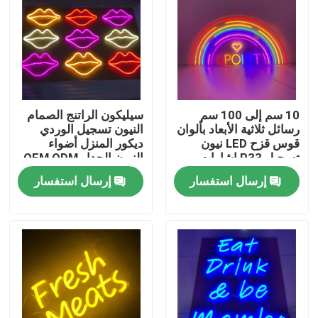
جولة في المعمل
مراقبة الجودة
10 سم إلى 100 سم
سيليكون الراتنج الصمام
رسائل ثلاثية الأبعاد بألوان
النيون تسجيل الوردي
اتصل بنا
قوس قزح LED نيون
ديكور المنزل أضواء
تسجيل P33 إشارات
النيون الجدار OEM ODM
شريط نيون كبيرة
اطلب اقتباس
إرسال استفسار
إرسال استفسار
3D علامة الرسالة
قناة الرسالة التوقيع
علامة الرسالة الخلفية