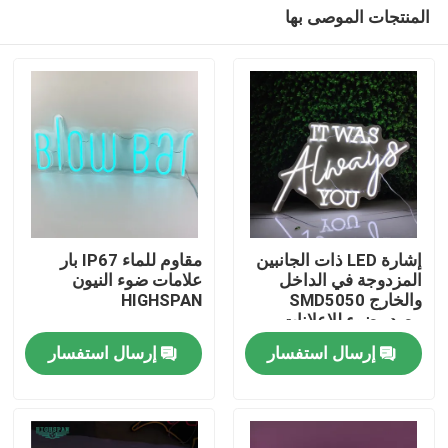
المنتجات الموصى بها
إشارة LED ذات الجانبين
مقاوم للماء IP67 بار
المزدوجة في الداخل
علامات ضوء النيون
والخارج SMD5050
HIGHSPAN
مسكن
مصدر ضوء للإعلانات
المثيرة للنظر
إرسال استفسار
إرسال استفسار
منتجات
معلومات عنا