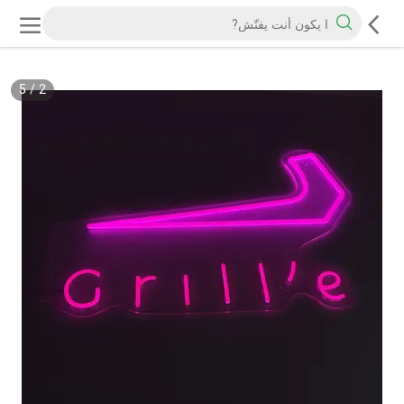
5
/
2