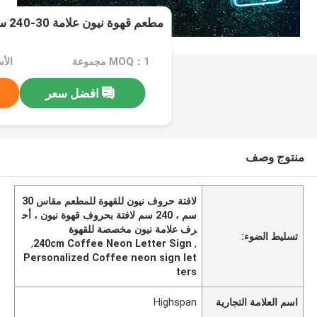
مطعم قهوة نيون علامة 30-240 سم شخصي
MOQ：1 مجموعة
الأسعا
افضل سعر
منتوج وصف
لافتة حروف نيون للقهوة للمطعم مقاس 30
سم ، 240 سم لافتة بحروف قهوة نيون ، أح
رف علامة نيون مخصصة للقهوة
تسليط الضوء:
,
240cm Coffee Neon Letter Sign
,
Personalized Coffee neon sign let
ters
اسم العلامة التجارية
Highspan