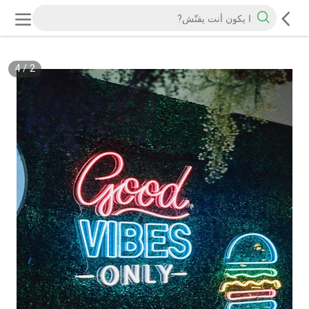
4
/
2