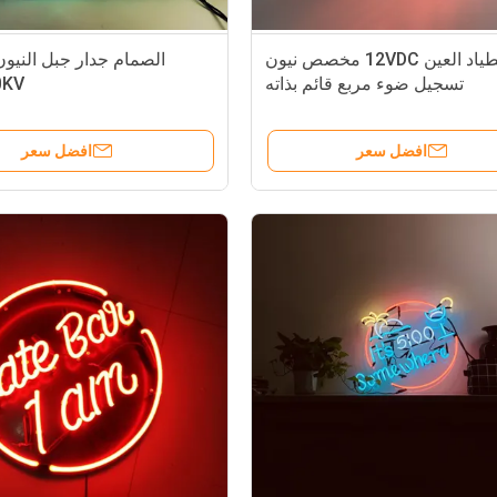
اصطياد العين 12VDC مخصص نيون
الصمام جدار جبل الن
تسجيل ضوء مربع قائم بذاته
0KV
افضل سعر
افضل سعر