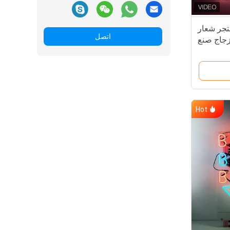
جر شعار
اتصل
جاج صنع
ون الوردي
Hot