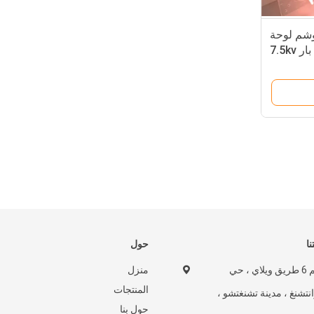
وشم لوحة
7.5k
نا
حول
رقم 6 طريق ويلاي ، حي
منزل
المنتجات
نتشنغ ، مدينة تشنغتشو ،
حول بنا