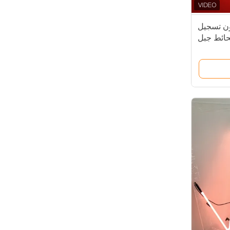
ن تسجيل
حائط جبل