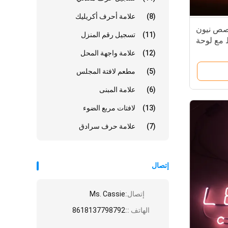
(8)
علامة أحرف أكريليك
كور 10kv مخصص نيون
(11)
تسجيل رقم المنزل
 مع لوحة
الاكريليك
(12)
علامة واجهة المحل
(5)
مطعم لافتة المجلس
(6)
علامة المبنى
(13)
لافتات مربع الضوء
(7)
علامة حرف سرادق
إتصال
إتصال:
Ms. Cassie
الهاتف ::
8618137798792